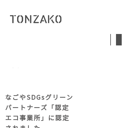
Skip
to
content
INFOMATION
ALL
プレスリリース
講演・講師
お知らせ
メディア
なごやSDGsグリーン
パートナーズ「認定
エコ事業所」に認定
されました