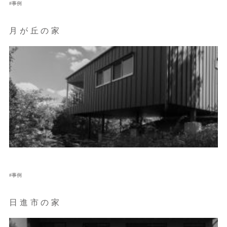
事例
月が丘の家
事例
日進市の家