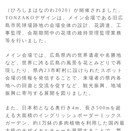
2020年3月～11月に全国都市緑化広島フェア
（ひろしまはなのわ2020）が開催されました。
TONZAKOデザインは、メイン会場である旧広
島市民球場跡地の会場全体の設計、花調達、工
事監理、会期期間中の花壇の維持管理監理業務
等を行いました。
メイン会場では、広島県内の世界遺産や名勝地
など、世界に誇る広島の風景を花とみどりで再
現したり、県内23市町村に設けられたスポット
会場の情報を発信することで、来場者の県内各
地への回遊と交流を促すなど、観光振興、地域
振興に寄与する展開を図りました。
また、日本初となる奥行き4m、長さ500mを超
える大面積のイングリッシュボーダーミックス
ガーデン、約1万鉢の多肉植物を利用した国内最
大級のモザイカルチャーを展開することで、驚