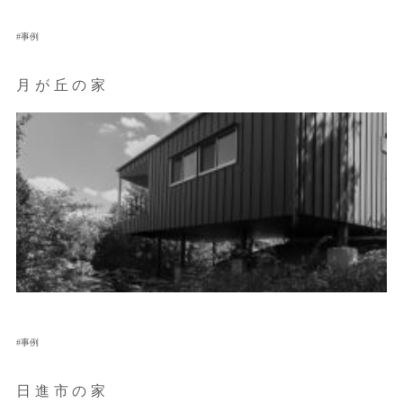
事例
月が丘の家
事例
日進市の家