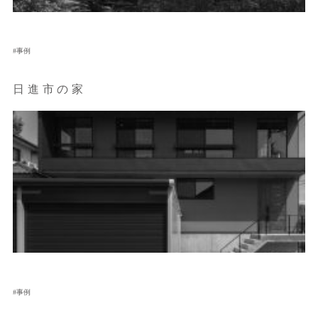
事例
日進市の家
事例